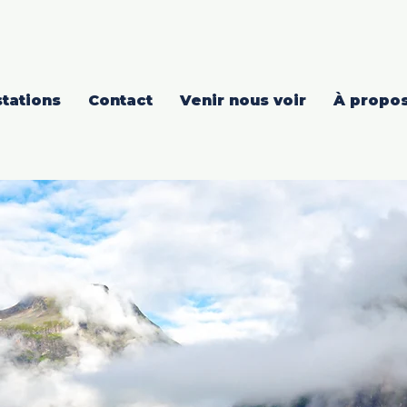
tations
Contact
Venir nous voir
À propos
BIENVENUE
à
nique du Camp