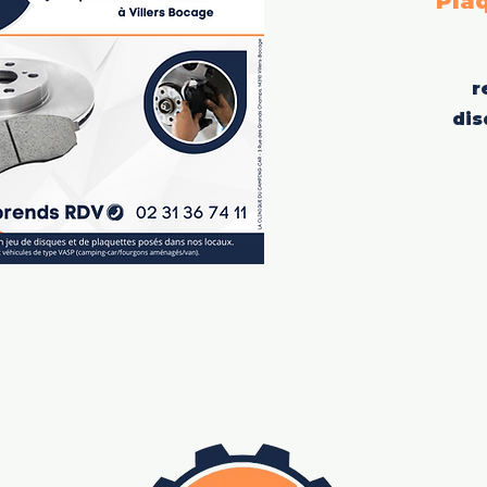
Plaq
r
dis
nique du Camp