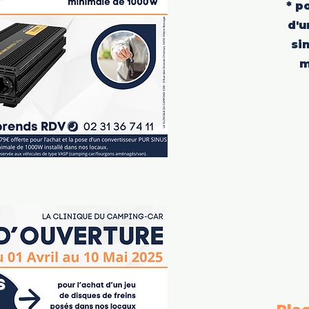
* p
d'u
si
m