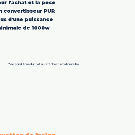
our l'achat et la pose
n convertisseur PUR
nus d'une puissance
inimale de 1000w
*voir conditions d'achat sur affiches promotionnelles