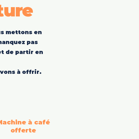
ture
us mettons en
 manquez pas
t de partir en
ons à offrir.
Machine à café
offerte