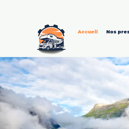
La Clinique
du Camping Car
Accueil
Nos pres
La Cli