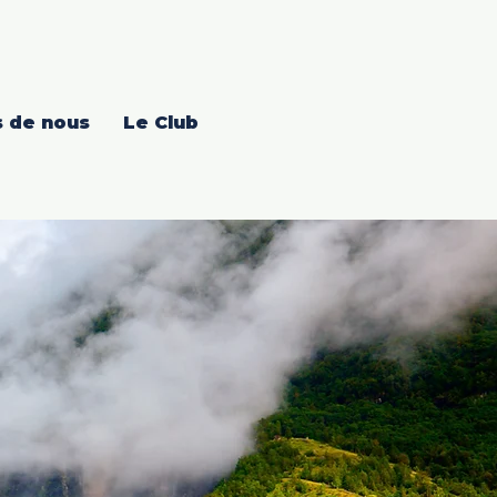
 de nous
Le Club
ing-Car