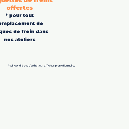
uettes de freins
offertes
* pour tout
emplacement de
ques de frein dans
nos ateliers
*voir conditions d'achat sur affiches promotionnelles
ing-car