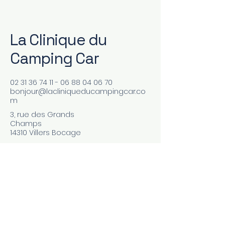
La Clinique du
Camping Car
02 31 36 74 11 - 06 88 04
06 70
bonjour@lacliniqueducampingcar.co
m
3, rue des Grands
Champs
14310 Villers Bocage
Conditions générales
Politique de confidentialité
Mentions légales